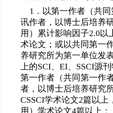
1．以第一作者（共同
讯作者，以博士后培养
用）累计影响因子2.0以上
术论文；或以共同第一
养研究所为第一单位发表
上的SCI、EI、SSC
第一作者（共同第一作
者，以博士后培养研究
CSSCI学术论文2篇
用）学术论文4篇以上；