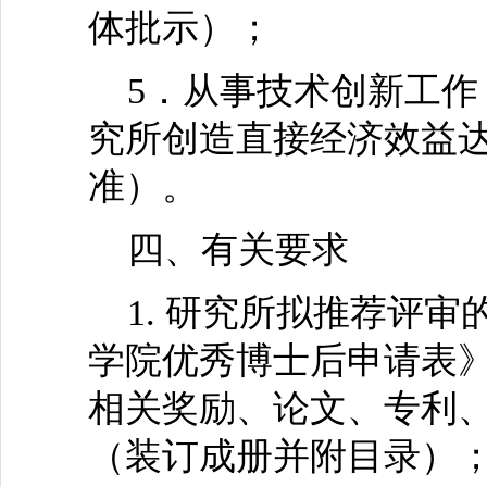
体批示）；
5．从事技术创新工作
究所创造直接经济效益达
准）。
四、有关要求
1. 研究所拟推荐评审
学院优秀博士后申请表》
相关奖励、论文、专利
（装订成册并附目录）；