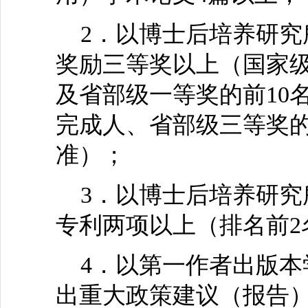
2．以博士后培养研究
奖励三等奖以上（国家
及省部级一等奖的前10
完成人、省部级三等奖的
准）；
3．以博士后培养研究
专利两项以上（排名前2
4．以第一作者出版本
出重大政策建议（报告）