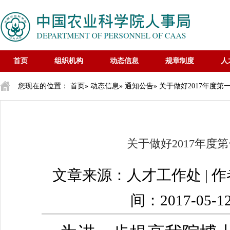
首页
组织机构
动态信息
规章制度
人
您现在的位置：
首页
»
动态信息
»
通知公告
» 关于做好2017年度
关于做好2017年
文章来源：人才工作处 | 
间：2017-05-1