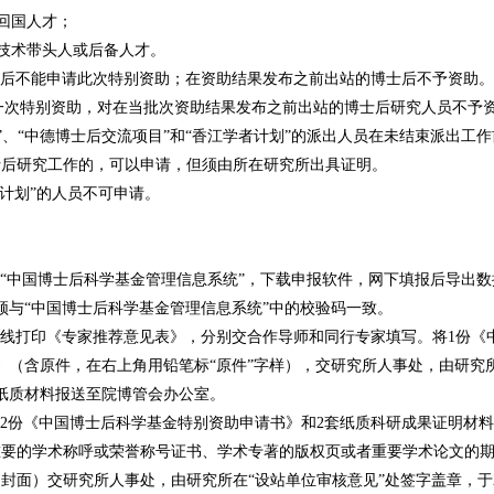
回国人才；
技术带头人或后备人才。
士后不能申请此次特别资助；在资助结果发布之前出站的博士后不予资助。
一次特别资助，对在当批次资助结果发布之前出站的博士后研究人员不予
划”、“中德博士后交流项目”和“香江学者计划”的派出人员在未结束派出工
士后研究工作的，可以申请，但须由所在研究所出具证明。
持计划”的人员不可申请。
“中国博士后科学基金管理信息系统”，下载申报软件，网下填报后导出
须与“中国博士后科学基金管理信息系统”中的校验码一致。
在线打印《专家推荐意见表》，分别交合作导师和同行专家填写。将1份《
》（含原件，在右上角用铅笔标“原件”字样），交研究所人事处，由研究所
前将纸质材料报送至院博管会办公室。
将2份《中国博士后科学基金特别资助申请书》和2套纸质科研成果证明材
重要的学术称呼或荣誉称号证书、学术专著的版权页或者重要学术论文的
封面）交研究所人事处，由研究所在“设站单位审核意见”处签字盖章，于20