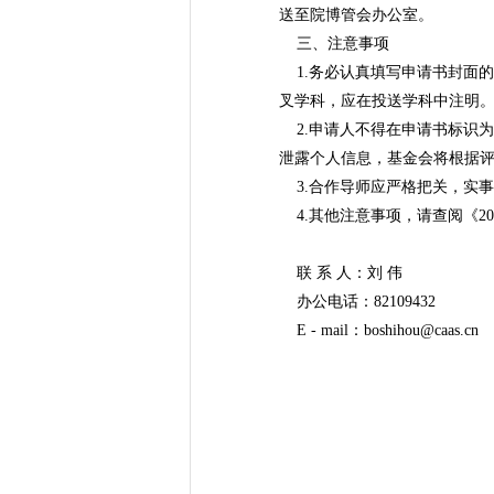
送至院博管会办公室。
三、注意事项
1.务必认真填写申请书封面的
叉学科，应在投送学科中注明
2.申请人不得在申请书标识
泄露个人信息，基金会将根据
3.合作导师应严格把关，实事求
4.其他注意事项，请查阅《2
联 系 人：刘 伟
办公电话：82109432
E - mail：boshihou@caas.cn
中国农科院
2017