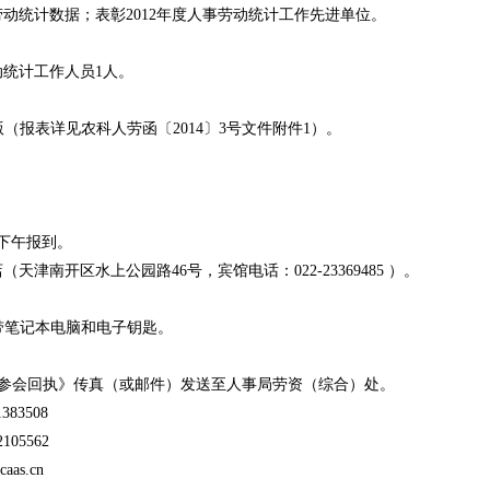
劳动统计数据；表彰2012年度人事劳动统计工作先进单位。
统计工作人员1人。
（报表详见农科人劳函〔2014〕3号文件附件1）。
下午报到。
南开区水上公园路46号，宾馆电话：022-23369485 ）。
带笔记本电脑和电子钥匙。
将《参会回执》传真（或邮件）发送至人事局劳资（综合）处。
83508
5562
s.cn