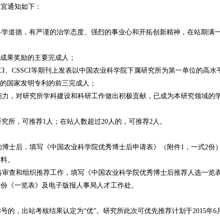
事宜通知如下：
学道德，有严谨的治学态度、强烈的事业心和开拓创新精神，在站期满一
技成果奖励的主要完成人；
SSCI、CSSCI等期刊上发表以中国农业科学院下属研究所为第一单位的高
益的国家发明专利的前三完成人；
能力，对研究所学科建设和科研工作做出积极贡献，已成为本研究领域的
究所，可推荐1人；在站人数超过20人的，可推荐2人。
博士后，填写《中国农业科学院优秀博士后申请表》（附件1，一式2份
材料。
审查和组织推荐工作，填写《中国农业科学院优秀博士后推荐人选一览表》
、1份《一览表》及电子版报人事局人才工作处。
号的，出站考核结果认定为“优”。研究所此次可优先推荐计划于2015年6