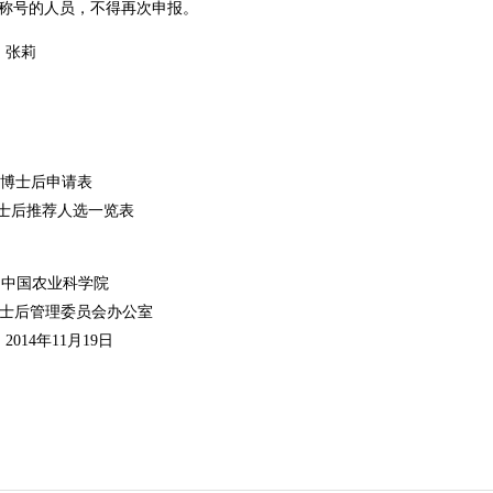
誉称号的人员，不得再次申报。
 张莉
秀博士后申请表
士后推荐人选一览表
科学院
员会办公室
月19日