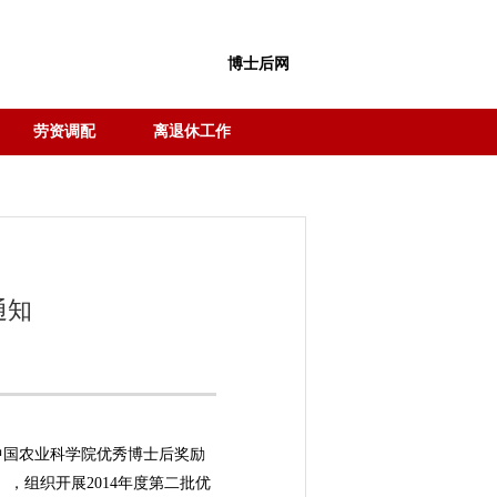
博士后网
劳资调配
离退休工作
通知
国农业科学院优秀博士后奖励
），组织开展2014年度第二批优